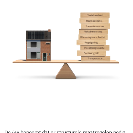
De Aw benoemt dat er structurele maatregelen nodig