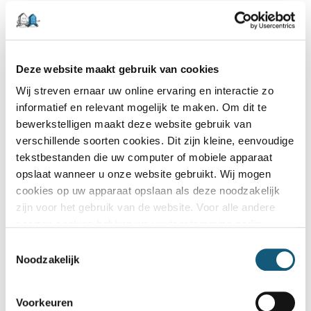
Ook onderhoud krijgt nadrukkelijk aandacht. De Aw
deed in 2025 onderzoek naar integriteit in de
uitvoering van onderhoud. Aanleiding was onder meer
Deze website maakt gebruik van cookies
een stijging van meldingen rond fraude en mogelijke
Wij streven ernaar uw online ervaring en interactie zo
integriteitsschendingen bij onderhoudsprojecten.
informatief en relevant mogelijk te maken. Om dit te
De Aw constateert dat corporaties stappen zetten,
bewerkstelligen maakt deze website gebruik van
verschillende soorten cookies. Dit zijn kleine, eenvoudige
maar dat vooral bij niet-planmatig onderhoud verdere
tekstbestanden die uw computer of mobiele apparaat
verbetering mogelijk is. Om onderhoud goed te
opslaat wanneer u onze website gebruikt. Wij mogen
plannen, uit te voeren en te controleren, is inzicht
cookies op uw apparaat opslaan als deze noodzakelijk
nodig in de staat van het bezit, relevante bouwdelen,
zijn voor het gebruik van de website. Voor alle andere
soorten cookies hebben we uw toestemming nodig
hoeveelheden, installaties en onderhoudshistorie.
Toestemmingsselectie
Daarmee wordt vastgoeddata niet alleen belangrijk
Noodzakelijk
voor assetmanagement, maar ook voor beheersing,
controle en verantwoording.
Voorkeuren