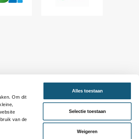
Alles toestaan
maken. Om dit
kleine,
800
Selectie toestaan
website
ebruik van de
Weigeren