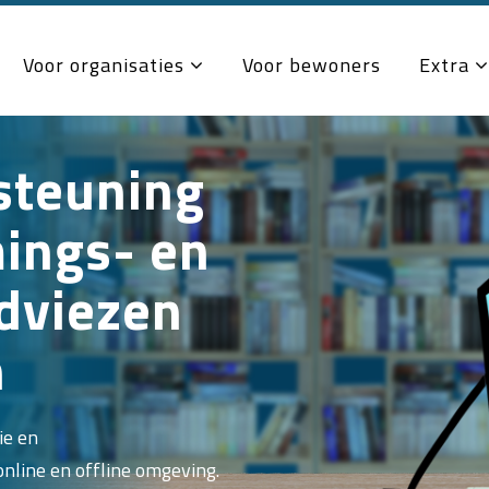
Voor organisaties
Voor bewoners
Extra
steuning
mings- en
adviezen
n
ie en
nline en offline omgeving.