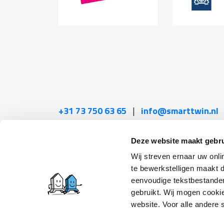
+31 73 750 63 65
|
info@smarttwin.nl
Gemeenten
Woningcorporaties
Adviseu
Deze website maakt gebru
Wij streven ernaar uw onli
te bewerkstelligen maakt d
ISO 27001
-
NTA 8800 rekenkern 4.0
-
Zel
eenvoudige tekstbestanden
gebruikt. Wij mogen cookie
NIEUWSBRIEF
OVER SMART TWIN
website. Voor alle andere