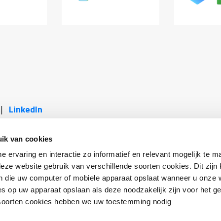
|
LinkedIn
rs
Fabrikanten & Installateurs
Bewoners
ik van cookies
ne ervaring en interactie zo informatief en relevant mogelijk te 
eze website gebruik van verschillende soorten cookies. Dit zijn 
fverklaring NEN-ISO 26000
-
Maatwerkadvies o.b.v. NTA 8
 die uw computer of mobiele apparaat opslaat wanneer u onze 
s op uw apparaat opslaan als deze noodzakelijk zijn voor het g
CONTACT
 soorten cookies hebben we uw toestemming nodig