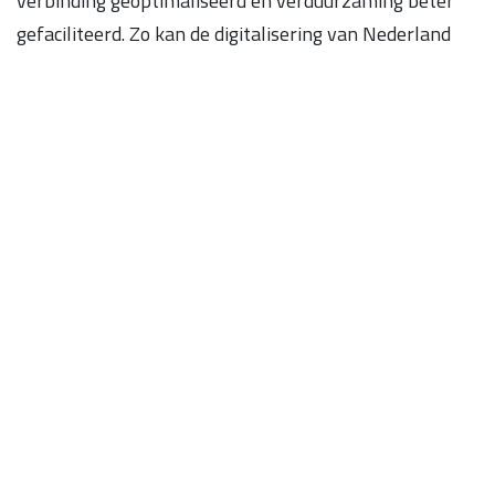
verbinding geoptimaliseerd en verduurzaming beter
gefaciliteerd. Zo kan de digitalisering van Nederland
bijdragen aan een mooier land.
Met wie werken we samen?
Met veel plezier werken we voor en samen met een
groeiend aantal organisaties. Zo werd de 3D keuzehulp
op verbeterjehuis.nl ontwikkeld in samenwerking met
Milieu Centraal en Het Ministerie van Binnenlandse
Zaken. In andere onderzoeks- en ontwikkelprojecten
werken we o.a. samen met TNO, TU/e en Milieu
Centraal. Onze opdrachtgevers zijn veelal gemeenten,
energie- en financieel adviseurs en woningcorporaties.