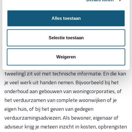
Wat is Smart Twin?
Alles toestaan
Smart Twin helpt organisaties en bewoners aan
betrouwbare woninginformatie. Aan de hand van onze
bouwkundige woningmodellen krijgen zij bijvoorbeeld
Selectie toestaan
tot in het kleinste detail te zien hoe een gebouw is
opgebouwd of is geïsoleerd en hoe je het kunt
Weigeren
verduurzamen. Zo’n slimme digital twin (digitale
tweeling) zit vol met technische informatie. En die kan
je veel werk uit handen nemen. Bijvoorbeeld bij het
onderhoud aan gebouwen van woningcorporaties, of
het verduurzamen van complete woonwijken of je
eigen huis, of bij het geven van gedegen
verduurzamingsadviezen. Als bewoner, eigenaar of
adviseur krijg je meteen inzicht in kosten, opbrengsten